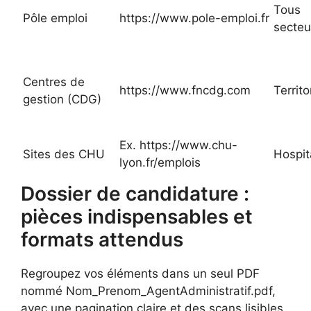
Tous
Pôle emploi
https://www.pole-emploi.fr
secteu
Centres de
https://www.fncdg.com
Territo
gestion (CDG)
Ex. https://www.chu-
Sites des CHU
Hospit
lyon.fr/emplois
Dossier de candidature :
pièces indispensables et
formats attendus
Regroupez vos éléments dans un seul PDF
nommé Nom_Prenom_AgentAdministratif.pdf,
avec une pagination claire et des scans lisibles.