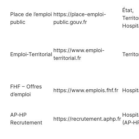
État,
Place de l’emploi
https://place-emploi-
Territor
public
public.gouv.fr
Hospit
https://www.emploi-
Emploi‑Territorial
Territo
territorial.fr
FHF – Offres
https://www.emplois.fhf.fr
Hospit
d’emploi
AP‑HP
Hospit
https://recrutement.aphp.fr
Recrutement
(AP‑H