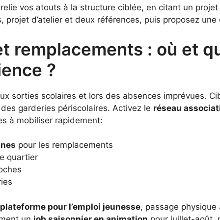
relie vos atouts à la structure ciblée, en citant un proj
projet d’atelier et deux références, puis proposez une c
et remplacements : où et q
ience ?
ux sorties scolaires et lors des absences imprévues. Ci
des garderies périscolaires. Activez le
réseau associati
es à mobiliser rapidement:
ines
pour les remplacements
e quartier
roches
ries
plateforme pour l’emploi jeunesse
, passage physique a
ement un
job saisonnier en animation
pour juillet-août,