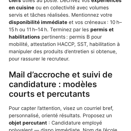
clefs
utiles au poste. Décrivez vos
expériences
en cuisine
ou en collectivité avec volumes
servis et tâches réalisées. Mentionnez votre
disponibilité immédiate
et vos créneaux : 10 h–
15 h ou 11 h–14 h. Terminez par les
permis et
habilitations
pertinents : permis B pour
mobilité, attestation HACCP, SST, habilitation à
manipuler des produits d’entretien si obtenue,
pour rassurer le recruteur.
Mail d’accroche et suivi de
candidature : modèles
courts et percutants
Pour capter l’attention, visez un courriel bref,
personnalisé, orienté résultats. Proposez un
objet percutant
: Candidature employé
polyvalent — dispo immédiate, Nom de l’école.