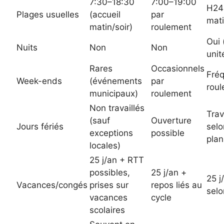
7:30–18:30
7:00–19:00
H24
Plages usuelles
(accueil
par
mati
matin/soir)
roulement
Oui 
Nuits
Non
Non
unit
Rares
Occasionnels
Fréq
Week-ends
(événements
par
rou
municipaux)
roulement
Non travaillés
Trav
(sauf
Ouverture
Jours fériés
selo
exceptions
possible
plan
locales)
25 j/an + RTT
possibles,
25 j/an +
25 j
Vacances/congés
prises sur
repos liés au
selo
vacances
cycle
scolaires