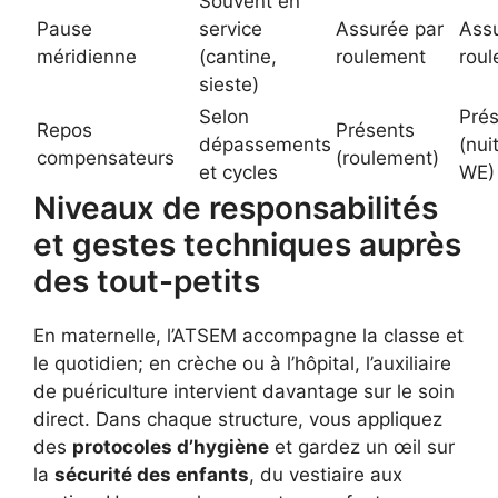
Souvent en
Pause
service
Assurée par
Ass
méridienne
(cantine,
roulement
rou
sieste)
Selon
Pré
Repos
Présents
dépassements
(nuit
compensateurs
(roulement)
et cycles
WE)
Niveaux de responsabilités
et gestes techniques auprès
des tout-petits
En maternelle, l’ATSEM accompagne la classe et
le quotidien; en crèche ou à l’hôpital, l’auxiliaire
de puériculture intervient davantage sur le soin
direct. Dans chaque structure, vous appliquez
des
protocoles d’hygiène
et gardez un œil sur
la
sécurité des enfants
, du vestiaire aux