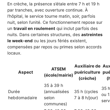
En crèche, la présence s’étale entre 7 h et 19 h
par tranches, avec ouverture continue. À
l’hôpital, le service tourne matin, soir, parfois
nuit, selon l’unité. Ce fonctionnement repose sur
un
travail en roulement
qui inclut parfois des
nuits. Dans certaines structures, des
astreintes
le week-end
ou les jours fériés existent,
compensées par repos ou primes selon accords
locaux.
Auxiliaire de
Aux
ATSEM
Aspect
puériculture
pué
(école/mairie)
(crèche)
(
35 à 39 h
35 h
Durée
(annualisées
35 h (cycles
ou 1
hebdomadaire
selon
7 à 8 h/jour)
serv
communes)