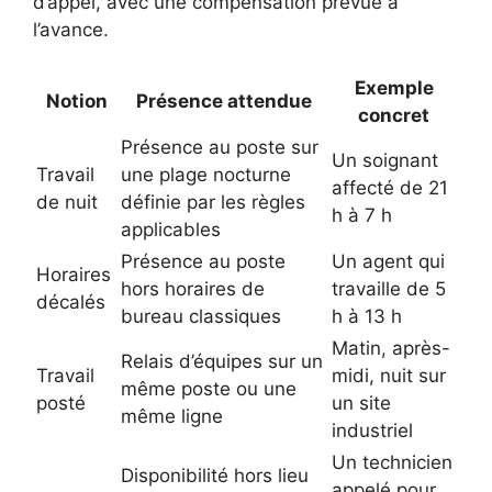
d’appel, avec une compensation prévue à
l’avance.
Exemple
Notion
Présence attendue
concret
Présence au poste sur
Un soignant
Travail
une plage nocturne
affecté de 21
de nuit
définie par les règles
h à 7 h
applicables
Présence au poste
Un agent qui
Horaires
hors horaires de
travaille de 5
décalés
bureau classiques
h à 13 h
Matin, après-
Relais d’équipes sur un
Travail
midi, nuit sur
même poste ou une
posté
un site
même ligne
industriel
Un technicien
Disponibilité hors lieu
appelé pour