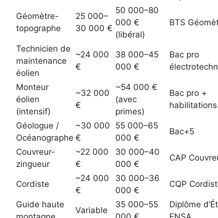
50 000–80
Géomètre-
25 000–
000 €
BTS Géomèt
topographe
30 000 €
(libéral)
Technicien de
~24 000
38 000–45
Bac pro
maintenance
€
000 €
électrotech
éolien
Monteur
~54 000 €
~32 000
Bac pro +
éolien
(avec
€
habilitations
(intensif)
primes)
Géologue /
~30 000
55 000–65
Bac+5
Océanographe
€
000 €
Couvreur-
~22 000
30 000–40
CAP Couvre
zingueur
€
000 €
~24 000
30 000–36
Cordiste
CQP Cordist
€
000 €
Guide haute
35 000–55
Diplôme d’Ét
Variable
montagne
000 €
ENSA