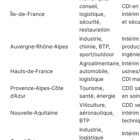
conseil,
CDI en 
Île-de-France
logistique,
intérim
sécurité,
et sécu
restauration
Industrie,
Intérim
Auvergne‑Rhône‑Alpes
chimie, BTP,
product
sport/outdoor
ingénie
Agroalimentaire,
Intérim
Hauts‑de‑France
automobile,
usines/
logistique
CDI ma
Provence‑Alpes‑Côte
Tourisme,
CDD sa
d’Azur
santé, énergie
en soi
Viticulture,
CDD ve
Nouvelle‑Aquitaine
aéronautique,
intérim
BTP
techni
Industrie,
Intérim
logistique