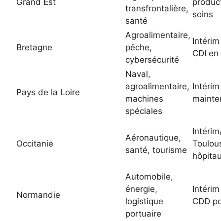
Grand Est
product
transfrontalière,
soins
santé
Agroalimentaire,
Intérim
Bretagne
pêche,
CDI en 
cybersécurité
Naval,
agroalimentaire,
Intérim
Pays de la Loire
machines
mainte
spéciales
Intéri
Aéronautique,
Occitanie
Toulou
santé, tourisme
hôpita
Automobile,
énergie,
Intérim
Normandie
logistique
CDD po
portuaire