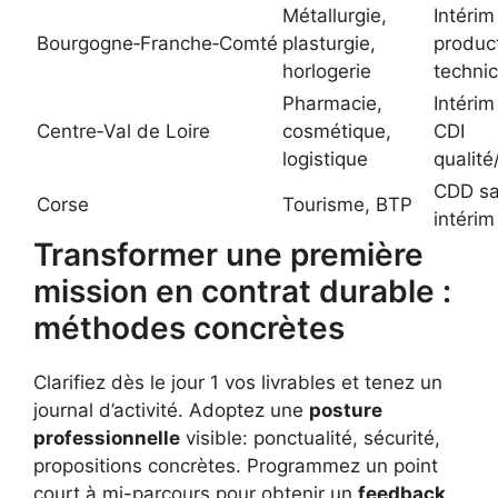
Métallurgie,
Intérim
Bourgogne‑Franche‑Comté
plasturgie,
product
horlogerie
technic
Pharmacie,
Intérim
Centre‑Val de Loire
cosmétique,
CDI
logistique
qualité
CDD sa
Corse
Tourisme, BTP
intérim
Transformer une première
mission en contrat durable :
méthodes concrètes
Clarifiez dès le jour 1 vos livrables et tenez un
journal d’activité. Adoptez une
posture
professionnelle
visible: ponctualité, sécurité,
propositions concrètes. Programmez un point
court à mi-parcours pour obtenir un
feedback