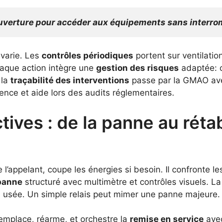
’ouverture pour accéder aux équipements sans interrom
 varie. Les
contrôles périodiques
portent sur ventilati
haque action intègre une
gestion des risques
adaptée: c
 la
traçabilité des interventions
passe par la GMAO avec
ence et aide lors des audits réglementaires.
ctives : de la panne au rét
te l’appelant, coupe les énergies si besoin. Il confronte
panne
structuré avec multimètre et contrôles visuels. L
èce usée. Un simple relais peut mimer une panne majeure.
remplace, réarme, et orchestre la
remise en service
avec