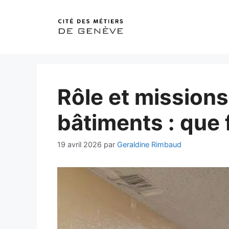
Aller
au
contenu
Rôle et mission
bâtiments : que f
19 avril 2026
par
Geraldine Rimbaud