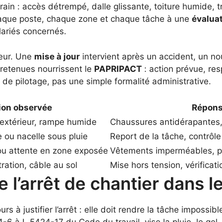
ain : accès détrempé, dalle glissante, toiture humide, 
 chaque poste, chaque zone et chaque tâche à une
évalua
alariés concernés.
seur. Une
mise à jour
intervient après un accident, un 
retenues nourrissent le
PAPRIPACT
: action prévue, res
e pilotage, pas une simple formalité administrative.
ion observée
Répons
 extérieur, rampe humide
Chaussures antidérapantes,
 ou nacelle sous pluie
Report de la tâche, contrôle 
 ou attente en zone exposée
Vêtements imperméables, pau
ltration, câble au sol
Mise hors tension, vérificati
l’arrêt de chantier dans l
ours à justifier l’arrêt : elle doit rendre la tâche imposs