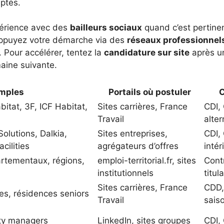
aptés.
érience avec des
bailleurs sociaux
quand c’est pertinent
Appuyez votre démarche via des
réseaux professionnel
 Pour accélérer, tentez la
candidature sur site
après un
maine suivante.
mples
Portails où postuler
C
itat, 3F, ICF Habitat,
Sites carrières, France
CDI,
Travail
alte
 Solutions, Dalkia,
Sites entreprises,
CDI,
cilities
agrégateurs d’offres
intér
artementaux, régions,
emploi-territorial.fr, sites
Cont
institutionnels
titul
Sites carrières, France
CDD,
es, résidences seniors
Travail
sais
rty managers
LinkedIn, sites groupes
CDI,