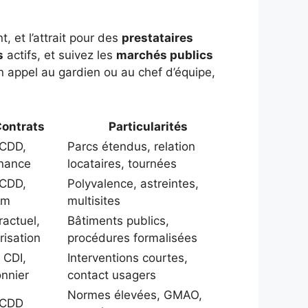
, et l’attrait pour des
prestataires
s
actifs, et suivez les
marchés publics
 appel au gardien ou au chef d’équipe,
ontrats
Particularités
 CDD,
Parcs étendus, relation
rnance
locataires, tournées
 CDD,
Polyvalence, astreintes,
im
multisites
ractuel,
Bâtiments publics,
arisation
procédures formalisées
 CDI,
Interventions courtes,
onnier
contact usagers
Normes élevées, GMAO,
 CDD