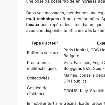
une prise de poste rapide en horaires ad
Dans vos messages, mentionnez une exp
multitechniques
offrant des tournées. 
locaux
pour repérer les sites dynamiques.
avec une disponibilité affichée dès la se
Type d’acteur
Exe
Paris Habitat, CDC Hab
Bailleurs sociaux
Batigère
Prestataires
Vinci Facilities, Engie
multitechniques
Bouygues E&S, Spie Fa
Mairies, conseils dép
Collectivités
OPH publics
Gestion de
CROUS, Kley, Studélit
résidences
Immobilier tertiaire
Gecina, Icade, prope