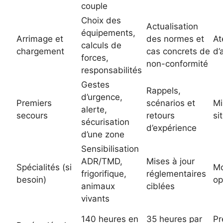
couple
Choix des
Actualisation
équipements,
Arrimage et
des normes et
At
calculs de
chargement
cas concrets de
d’
forces,
non-conformité
responsabilités
Gestes
Rappels,
d’urgence,
Premiers
scénarios et
Mi
alerte,
secours
retours
si
sécurisation
d’expérience
d’une zone
Sensibilisation
ADR/TMD,
Mises à jour
Spécialités (si
Mo
frigorifique,
réglementaires
besoin)
op
animaux
ciblées
vivants
140 heures en
35 heures par
Pr