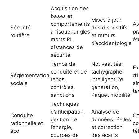
Acquisition des
bases et
Mises à jour
comportements
At
Sécurité
des dispositifs
à risque, angles
pr
routière
et retours
morts PL,
ét
d’accidentologie
distances de
sécurité
Temps de
Nouveautés:
Ex
conduite et de
tachygraphe
Réglementation
d’
repos,
intelligent 2e
sociale
si
contrôles,
génération,
ta
sanctions
Paquet mobilité
Techniques
d’anticipation,
Analyse de
Conduite
Co
gestion de
données réelles
rationnelle et
co
l’énergie,
et correction
éco
té
courbes de
des écarts